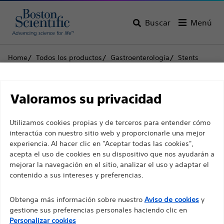
Buscar
Menú
Home
Todos los productos
Gastroenterología
Stents
Stents plásticos pancreáticos
Advanix™ pancreático Stents
Descargo de
Valoramos su privacidad
Advanix™ pancreático
responsabilidad
Utilizamos cookies propias y de terceros para entender cómo
Stents
interactúa con nuestro sitio web y proporcionarle una mejor
experiencia. Al hacer clic en "Aceptar todas las cookies",
Para profesionales sanitarios de EUROPA, excepto
acepta el uso de cookies en su dispositivo que nos ayudarán a
Producto
Especificaciones técnicas
para aquellos que ejerzan en Francia, ya que las
mejorar la navegación en el sitio, analizar el uso y adaptar el
contenido a sus intereses y preferencias.
siguientes páginas están destinadas a todos los
profesionales sanitarios internacionales y no
Obtenga más información sobre nuestro
Aviso de cookies
y
cumplen la ley de publicidad francesa n. º 2011-2012
gestione sus preferencias personales haciendo clic en
con fecha del 29 de diciembre de 2011, artículo 34.
Personalizar cookies