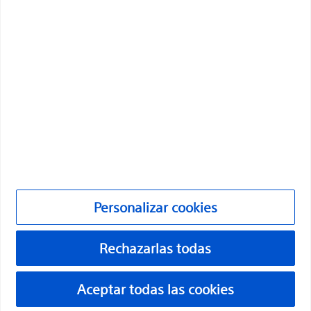
Boston Scientific es una empresa comprometida a
transformar vidas mediante soluciones médicas
innovadoras que mejoran la salud de los pacientes de
todo el mundo.
Profesionales
Especialidades médicas
Productos
Productos
Personalizar cookies
Atención al cliente y consultas
Rechazarlas todas
Cumplimiento y ética
Personalizar cookies
Aceptar todas las cookies