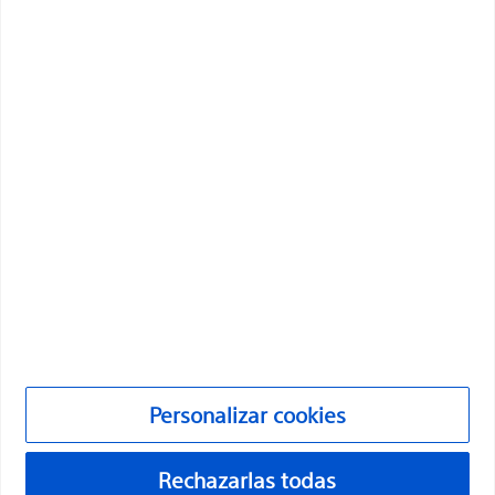
transformar vidas mediante soluciones médicas
innovadoras que mejoran la salud de los pacientes de
todo el mundo.
Profesionales
Especialidades médicas
Productos
Productos
Atención al cliente y consultas
Cumplimiento y ética
Personalizar cookies
Personalizar cookies
Rechazarlas todas
©2026 Boston Scientific Corporation o sus filiales. Todos los