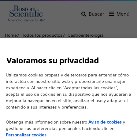
Buscar
Menú
Home
Todos los productos
Gastroenterología
Prevención de infecciones
Esponjas
Koala™ Esponja
Descargo de
Koala™ Esponja
Valoramos su privacidad
responsabilidad
Utilizamos cookies propias y de terceros para entender cómo
Producto
Especificaciones técnicas
interactúa con nuestro sitio web y proporcionarle una mejor
experiencia. Al hacer clic en "Aceptar todas las cookies",
Para profesionales sanitarios de EUROPA, excepto
acepta el uso de cookies en su dispositivo que nos ayudarán a
para aquellos que ejerzan en Francia, ya que las
mejorar la navegación en el sitio, analizar el uso y adaptar el
contenido a sus intereses y preferencias.
siguientes páginas están destinadas a todos los
profesionales sanitarios internacionales y no
Obtenga más información sobre nuestro
Aviso de cookies
y
cumplen la ley de publicidad francesa n. º 2011-2012
gestione sus preferencias personales haciendo clic en
con fecha del 29 de diciembre de 2011, artículo 34.
Personalizar cookies