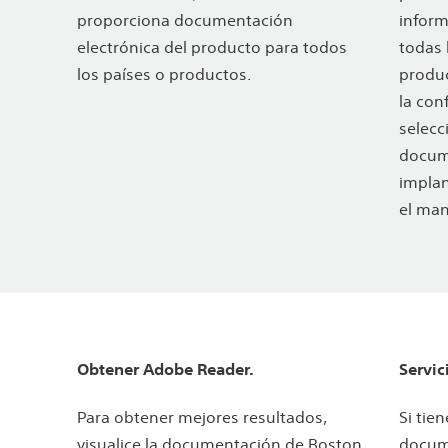
proporciona documentación
inform
electrónica del producto para todos
todas 
los países o productos.
produc
la con
selecc
docum
implan
el man
Obtener Adobe Reader.
Servic
Para obtener mejores resultados,
Si tie
visualice la documentación de Boston
docume