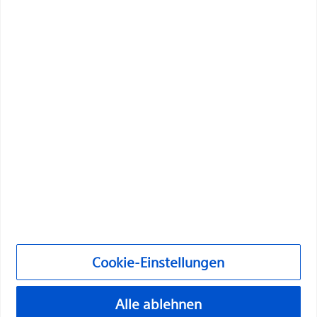
innovativen medizinischen Lösungen zur
Verbesserung der Gesundheit von Patienten auf der
ganzen Welt Leben zu verändern.
Fachkräfte
Medizinische Fachrichtungen
Produkte
Produkte
Kundenbetreuung & Anfragen
Compliance und Ethik
Cookie-Einstellungen
Cookie-Einstellungen
Alle ablehnen
©2026 Boston Scientific Corporation oder ihre