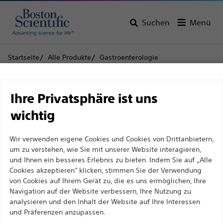
Suchen
Menü
Startseite
Alle Produkte
Gastroenterologie
Geweberesektion
Steinfangkörbchen
RescueNet™ Extraktionsvorrichtung
Haftungsausschluss
Ihre Privatsphäre ist uns
RescueNet™
wichtig
Extraktionsvorrichtung
Für medizinische Fachkräfte in EUROPA, mit
Wir verwenden eigene Cookies und Cookies von Drittanbietern,
Ausnahme derjenigen, die in Frankreich
um zu verstehen, wie Sie mit unserer Website interagieren,
praktizieren, da die folgenden Seiten für alle
Produkt
Technische Daten
und Ihnen ein besseres Erlebnis zu bieten. Indem Sie auf „Alle
internationalen medizinischen Fachkräfte
Cookies akzeptieren“ klicken, stimmen Sie der Verwendung
von Cookies auf Ihrem Gerät zu, die es uns ermöglichen, Ihre
bestimmt sind, aber nicht dem französischen
Navigation auf der Website verbessern, Ihre Nutzung zu
Werbegesetz Nr. 2011-2012 vom 29. Dezember 2011,
analysieren und den Inhalt der Website auf Ihre Interessen
Artikel 34, entsprechen. Andere medizinische
und Präferenzen anzupassen.