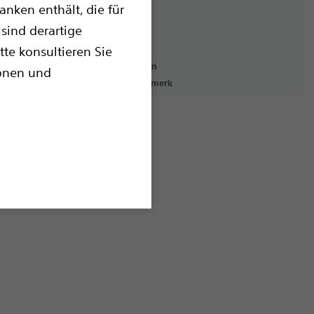
nken enthält, die für
sind derartige
tte konsultieren Sie
erklärung
Nutzungsbedingungen
ionen und
Urheberrechtsvermerk