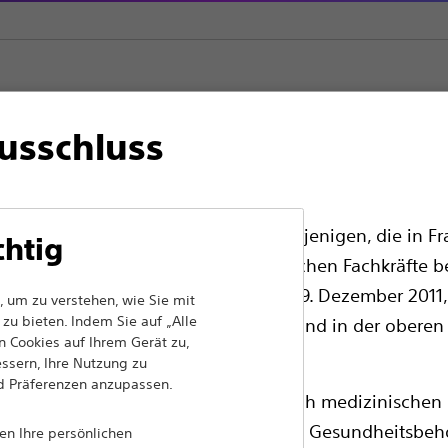
usschluss
läre Elektroden und Katheter
kräfte in EUROPA, mit Ausnahme derjenigen, die in Fra
chtig
en für alle internationalen medizinischen Fachkräfte b
en Werbegesetz Nr. 2011-2012 vom 29. Dezember 2011, 
iel gesetzt, mit innovativen medizinischen Lösungen
 um zu verstehen, wie Sie mit
n Patienten auf der ganzen Welt Leben zu
zu bieten. Indem Sie auf „Alle
edizinische Fachkräfte sollten ihr Land in der oberen
 Cookies auf Ihrem Gerät zu,
essern, Ihre Nutzung zu
nd Präferenzen anzupassen.
ass die folgenden Seiten ausschließlich medizinischen 
Produkte
Comp
chenden Produktzulassungen von den Gesundheitsbeh
nen Ihre persönlichen
Produkte
Cooki