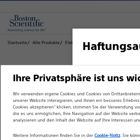
Haftungsa
Startseite
Alle Produkte
Elektrophysiologie
Linksventriku
Für medizinische Fach
Ihre Privatsphäre ist uns wi
da die folgenden Seit
nicht dem französisch
Boston Scientific hat es sich zum Z
Wir verwenden eigene Cookies und Cookies von Drittanbietern,
zur Verbesserung der Gesundheit vo
unserer Website interagieren, und Ihnen ein besseres Erlebnis 
entsprechen. Andere m
Cookies akzeptieren“ klicken, stimmen Sie der Verwendung von
verändern.
Website auswählen.
die es uns ermöglichen, Ihre Navigation auf der Website verb
analysieren und den Inhalt der Website auf Ihre Interessen u
Bitte beachten Sie, d
Fachkräfte
Ländern mit entspre
Weitere Informationen finden Sie in der
Cookie-Notiz
. Sie kön
Medizinische Fachrichtungen