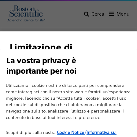
Cerca
Menu
Home
Tutti i prodotti
Elettrofisiologia
Elettrocateteri e cateteri ventricolari sinistri
Limitazione di
responsabilità
La vostra privacy è
importante per noi
Per professionisti sanitari in EUROPA a eccezione
Utilizziamo i cookie nostri e di terze parti per comprendere
come interagisci con il nostro sito web e fornirti un'esperienza
di coloro che praticano in Francia, in quanto le
migliore. Facendo clic su "Accetta tutti i cookie", accetti l'uso
seguenti pagine sono destinate a tutti i
dei cookie sul dispositivo che ci aiuteranno a migliorare la
professionisti sanitari a livello internazionale e non
navigazione sul sito, analizzare l'utilizzo e personalizzare il
Boston Scientific si impegna a trasformare la vita delle
sono conformi alla legge francese sulla pubblicità
contenuto in base ai tuoi interessi e preferenze.
persone tramite soluzioni medicali innovative capaci di
n. 2011-2012 del 29 dicembre 2011, articolo 34. Gli
migliorare la salute dei pazienti in tutto il mondo.
Scopri di più sulla nostra
Cookie Notice (Informativa sui
altri professionisti sanitari sono tenuti a