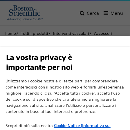
Cerca
Menu
Home
Tutti i prodotti
Interventi vascolari
Accessori
Gateway™ Plus
Limitazione di
Gateway™ Plus
La vostra privacy è
responsabilità
importante per noi
Prodotto
Specifiche tecniche
Utilizziamo i cookie nostri e di terze parti per comprendere
Per professionisti sanitari in EUROPA a eccezione
come interagisci con il nostro sito web e fornirti un'esperienza
migliore. Facendo clic su "Accetta tutti i cookie", accetti l'uso
di coloro che praticano in Francia, in quanto le
dei cookie sul dispositivo che ci aiuteranno a migliorare la
seguenti pagine sono destinate a tutti i
navigazione sul sito, analizzare l'utilizzo e personalizzare il
professionisti sanitari a livello internazionale e non
contenuto in base ai tuoi interessi e preferenze.
sono conformi alla legge francese sulla pubblicità
n. 2011-2012 del 29 dicembre 2011, articolo 34. Gli
Scopri di più sulla nostra
Cookie Notice (Informativa sui