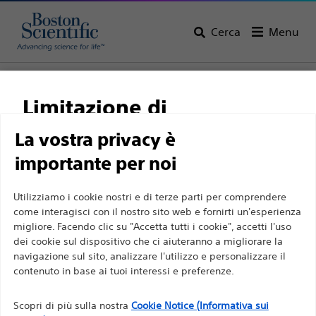
Cerca
Menu
Home
Tutti i prodotti
Urologia
Laser per litotrissia
Limitazione di
responsabilità
La vostra privacy è
importante per noi
Per professionisti sanitari in EUROPA a eccezione
Utilizziamo i cookie nostri e di terze parti per comprendere
di coloro che praticano in Francia, in quanto le
come interagisci con il nostro sito web e fornirti un'esperienza
migliore. Facendo clic su "Accetta tutti i cookie", accetti l'uso
seguenti pagine sono destinate a tutti i
dei cookie sul dispositivo che ci aiuteranno a migliorare la
professionisti sanitari a livello internazionale e non
Boston Scientific si impegna a trasformare la vita delle
navigazione sul sito, analizzare l'utilizzo e personalizzare il
sono conformi alla legge francese sulla pubblicità
contenuto in base ai tuoi interessi e preferenze.
persone tramite soluzioni medicali innovative capaci di
n. 2011-2012 del 29 dicembre 2011, articolo 34. Gli
migliorare la salute dei pazienti in tutto il mondo.
Scopri di più sulla nostra
Cookie Notice (Informativa sui
altri professionisti sanitari sono tenuti a