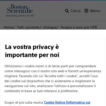
Cerca
Menu
Home
Tutti i prodotti
Urologia
Terapie e laser per l'IPB
Terapia con vapore acqueo
Rezum™ Terapia con vapore acqueo
Limitazione di
La vostra privacy è
Rezum™ Terapia con
responsabilità
importante per noi
vapore acqueo
Utilizziamo i cookie nostri e di terze parti per comprendere
Per professionisti sanitari in EUROPA a eccezione
come interagisci con il nostro sito web e fornirti un'esperienza
Prodotto
Specifiche tecniche
migliore. Facendo clic su "Accetta tutti i cookie", accetti l'uso
di coloro che praticano in Francia, in quanto le
dei cookie sul dispositivo che ci aiuteranno a migliorare la
seguenti pagine sono destinate a tutti i
navigazione sul sito, analizzare l'utilizzo e personalizzare il
professionisti sanitari a livello internazionale e non
contenuto in base ai tuoi interessi e preferenze.
sono conformi alla legge francese sulla pubblicità
n. 2011-2012 del 29 dicembre 2011, articolo 34. Gli
Scopri di più sulla nostra
Cookie Notice (Informativa sui