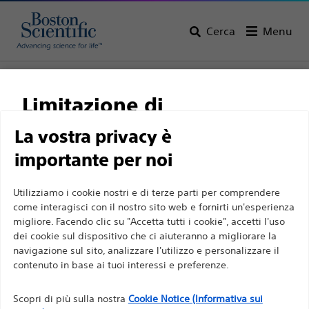
Cerca
Menu
Home
Tutti i prodotti
Cardiologia strutturale
Limitazione di
responsabilità
La vostra privacy è
importante per noi
Per professionisti sanitari in EUROPA a eccezione
Utilizziamo i cookie nostri e di terze parti per comprendere
di coloro che praticano in Francia, in quanto le
come interagisci con il nostro sito web e fornirti un'esperienza
migliore. Facendo clic su "Accetta tutti i cookie", accetti l'uso
seguenti pagine sono destinate a tutti i
dei cookie sul dispositivo che ci aiuteranno a migliorare la
professionisti sanitari a livello internazionale e non
Boston Scientific si impegna a trasformare la vita delle
navigazione sul sito, analizzare l'utilizzo e personalizzare il
sono conformi alla legge francese sulla pubblicità
contenuto in base ai tuoi interessi e preferenze.
persone tramite soluzioni medicali innovative capaci di
n. 2011-2012 del 29 dicembre 2011, articolo 34. Gli
migliorare la salute dei pazienti in tutto il mondo.
Scopri di più sulla nostra
Cookie Notice (Informativa sui
altri professionisti sanitari sono tenuti a