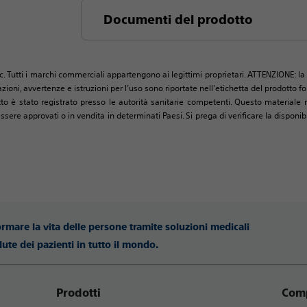
Documenti del prodotto
c. Tutti i marchi commerciali appartengono ai legittimi proprietari. ATTENZIONE: la 
zioni, avvertenze e istruzioni per l’uso sono riportate nell'etichetta del prodotto
tto è stato registrato presso le autorità sanitarie competenti. Questo materiale n
 approvati o in vendita in determinati Paesi. Si prega di verificare la disponibil
ormare la vita delle persone tramite soluzioni medicali
lute dei pazienti in tutto il mondo.
Prodotti
Comp