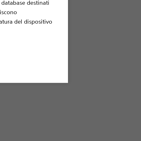
e database destinati
uiscono
tura del dispositivo
Device