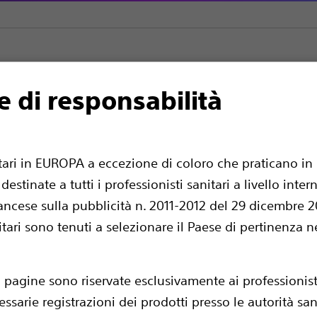
e di responsabilità
 PCI complessa
Dispositivi per aterectomia
ROTAPRO™
itari in EUROPA a eccezione di coloro che praticano in 
estinate a tutti i professionisti sanitari a livello int
ancese sulla pubblicità n. 2011-2012 del 29 dicembre 201
nitari sono tenuti a selezionare il Paese di pertinenza n
i pagine sono riservate esclusivamente ai professionisti
essarie registrazioni dei prodotti presso le autorità sa
Confrontare Dispositivi per ater