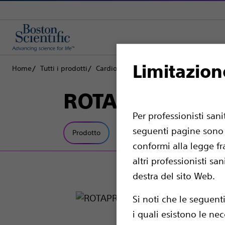
Limitazion
Home
Tutti i prodotti
Cardiologia interventistica
Procedura
ROTAPRO™
Per professionisti san
seguenti pagine sono d
Prodotto
Specifiche tecniche
conformi alla legge fr
altri professionisti sa
destra del sito Web.
Si noti che le seguent
i quali esistono le nec