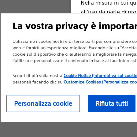
Nella misura in cui qu
all'uso da parte di pro
raccomandazioni medich
La vostra privacy è importa
per informazioni di pr
Utilizziamo i cookie nostri e di terze parti per comprendere co
web e fornirti un'esperienza migliore. Facendo clic su "Accetta t
cookie sul dispositivo che ci aiuteranno a migliorare la navigaz
l'utilizzo e personalizzare il contenuto in base ai tuoi interess
Continua
Ri
Scopri di più sulla nostra
Cookie Notice (Informativa sui cookie
personali facendo clic su
Customize Cookies (Personalizza coo
Personalizza cookie
Rifiuta tutti