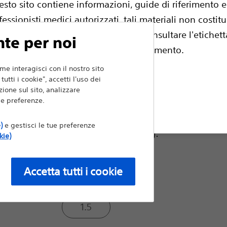
esto sito contiene informazioni, guide di riferimento 
fessionisti medici autorizzati, tali materiali non costit
Modello:
e professionali. Prima dell'uso consultare l'etichetta
nte per noi
escrizione e istruzioni per il funzionamento.
ROTAPRO™ Console Kit
me interagisci con il nostro sito
utti i cookie", accetti l'uso dei
ione sul sito, analizzare
Pre-Connected Burr and Advancing 
i e preferenze.
fiuta
)
e gestisci le tue preferenze
Dimensioni fresa (mm):
kie)
1.25
Accetta tutti i cookie
1.5