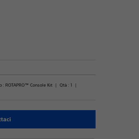
 : 
ROTAPRO™ Console Kit
Qtà : 
1
taci