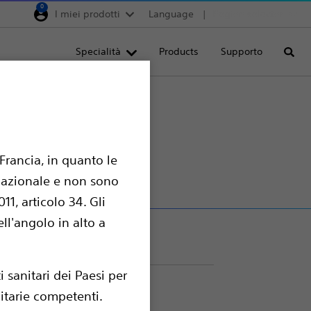
0
I miei prodotti
Language
Region selector
Deutschland
Specialità
Products
Supporto
Cerca
Egypt
España
France
Italia
Francia, in quanto le
Saudi Arabia
ernazionale e non sono
South Africa
1, articolo 34. Gli
Turkey
ell'angolo in alto a
United Kingdom
Europe, Middle East & A
 sanitari dei Paesi per
nitarie competenti.
ectomia