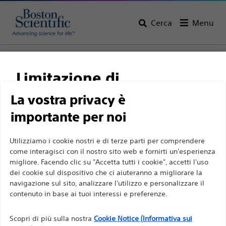
Cerca
Menu
Home
Tutti i prodotti
Gastroenterologia
Resezione di tessuto
Agenti di sollevamento
Limitazione di
responsabilità
La vostra privacy è
importante per noi
Per professionisti sanitari in EUROPA a eccezione
Utilizziamo i cookie nostri e di terze parti per comprendere
come interagisci con il nostro sito web e fornirti un'esperienza
di coloro che praticano in Francia, in quanto le
migliore. Facendo clic su "Accetta tutti i cookie", accetti l'uso
seguenti pagine sono destinate a tutti i
dei cookie sul dispositivo che ci aiuteranno a migliorare la
professionisti sanitari a livello internazionale e non
navigazione sul sito, analizzare l'utilizzo e personalizzare il
Boston Scientific si impegna a trasformare la vita delle
sono conformi alla legge francese sulla pubblicità
contenuto in base ai tuoi interessi e preferenze.
persone tramite soluzioni medicali innovative capaci di
n. 2011-2012 del 29 dicembre 2011, articolo 34. Gli
migliorare la salute dei pazienti in tutto il mondo.
Scopri di più sulla nostra
Cookie Notice (Informativa sui
altri professionisti sanitari sono tenuti a