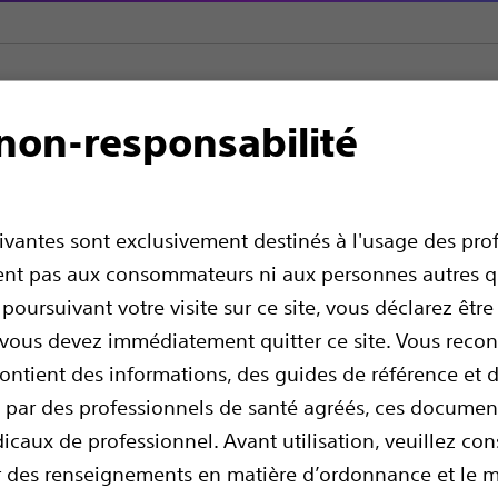
non-responsabilité
Thrombectomie périphérique
AngioJet™ Système de thrombect
ème de thrombectomi
uivantes sont exclusivement destinés à l'usage des pro
ssent pas aux consommateurs ni aux personnes autres q
 poursuivant votre visite sur ce site, vous déclarez êtr
, vous devez immédiatement quitter ce site. Vous rec
contient des informations, des guides de référence et
és par des professionnels de santé agréés, ces documen
dicaux de professionnel. Avant utilisation, veuillez con
ir des renseignements en matière d’ordonnance et le 