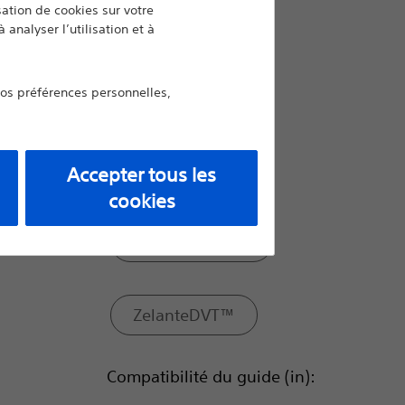
isation de cookies sur votre
PE
 analyser l’utilisation et à
vos préférences personnelles,
Solent™ Proxi
Solent™ Omni
Accepter tous les
cookies
SOLENT™ Dista
ZelanteDVT™
Compatibilité du guide (in):