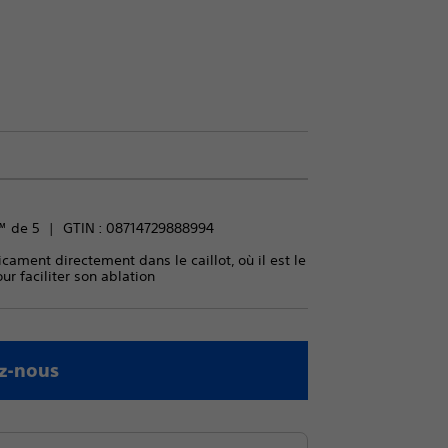
™ de 5
GTIN :
08714729888994
ament directement dans le caillot, où il est le
ur faciliter son ablation
z-nous