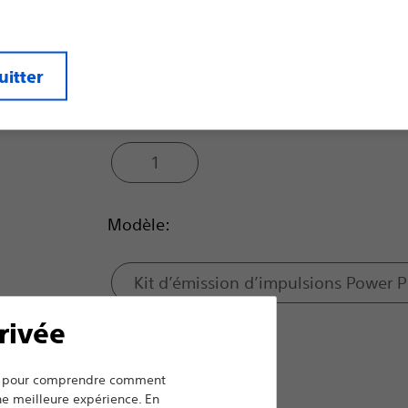
Qté:
uitter
5
1
Modèle:
Kit d’émission d’impulsions Power 
rivée
AVX™
ers pour comprendre comment
une meilleure expérience. En