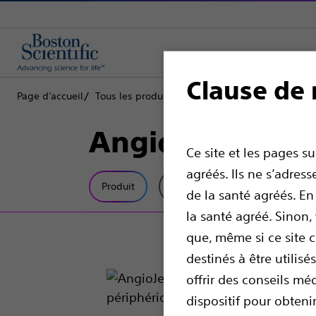
Clause de 
Page d’accueil
Tous les produits
Interventions vasculaires
AngioJet™ Syst
Ce site et les pages s
agréés. Ils ne s’adre
Produit
Spécifications Techniques
de la santé agréés. En
la santé agréé. Sinon
que, même si ce site 
destinés à être utilis
offrir des conseils mé
dispositif pour obten