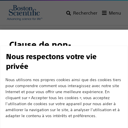
Rechercher
Menu
Page d’accueil
Tous les produits
Interventions vasculaires
Guides
Guides de 0,018'' (0,46 mm)
Clause de non-
V-18™ ControlWire® Guide
responsabilité
Nous respectons votre vie
V-18™ ControlWire®
privée
Guide
Ce site et les pages suivantes sont exclusivement
Nous utilisons nos propres cookies ainsi que des cookies tiers
pour comprendre comment vous interagissez avec notre site
destinés à l'usage des professionnels de santé
Produit
Spécifications Techniques
Internet et pour vous offrir une meilleure expérience. En
agréés. Ils ne s’adressent pas aux consommateurs
cliquant sur « Accepter tous les cookies », vous acceptez
ni aux personnes autres que les professionnel de
l’utilisation de cookies sur votre appareil pour nous aider à
la santé agréés. En poursuivant votre visite sur ce
améliorer la navigation sur le site, à analyser l’utilisation et à
adapter le contenu à vos intérêts et préférences.
site, vous déclarez être un professionnel de la
santé agréé. Sinon, vous devez immédiatement