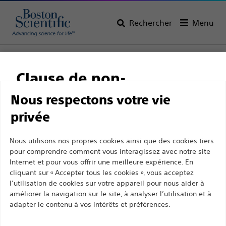
Rechercher
Menu
Page d’accueil
Tous les produits
Cardiologie interventionnelle
Guidage ICP
Clause de non-
Système et accessoires
responsabilité
Nous respectons votre vie
privée
Ce site et les pages suivantes sont exclusivement
Nous utilisons nos propres cookies ainsi que des cookies tiers
pour comprendre comment vous interagissez avec notre site
destinés à l'usage des professionnels de santé
Internet et pour vous offrir une meilleure expérience. En
agréés. Ils ne s’adressent pas aux consommateurs
cliquant sur « Accepter tous les cookies », vous acceptez
Boston Scientific a pour vocation de transformer des
ni aux personnes autres que les professionnel de
l’utilisation de cookies sur votre appareil pour nous aider à
vies grâce à des solutions médicales innovantes qui
la santé agréés. En poursuivant votre visite sur ce
améliorer la navigation sur le site, à analyser l’utilisation et à
améliorent la santé des patients dans le monde entier.
adapter le contenu à vos intérêts et préférences.
site, vous déclarez être un professionnel de la
santé agréé. Sinon, vous devez immédiatement