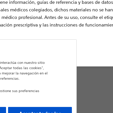
iene información, guías de referencia y bases de datos
Percuflex™ de durometría dual con re
nales médicos colegiados, dichos materiales no se ha
con una espiral blanda Nautilus™ espec
 médico profesional. Antes de su uso, consulte el etiq
Comparar Tienda de stents
ación prescriptiva y las instrucciones de funcionamie
Diámetro del stent (mm):
echazar
1.7
nteractúa con nuestro sitio
Aceptar todas las cookies",
a mejorar la navegación en el
2.0
preferencias.
stione sus preferencias
2.3