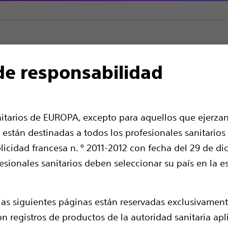
de responsabilidad
terales
Tienda de stents
Polaris™ Ultra Stent ureteral
tent ureteral
nitarios de EUROPA, excepto para aquellos que ejerzan
 están destinadas a todos los profesionales sanitarios
icidad francesa n. º 2011-2012 con fecha del 29 de di
fesionales sanitarios deben seleccionar su país en la e
as siguientes páginas están reservadas exclusivament
on registros de productos de la autoridad sanitaria ap
Un stent de durometría dual para minimiz