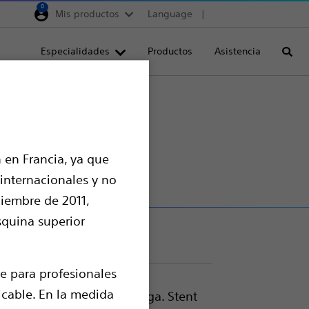
0
Mis productos
Language
Region selector
Deutschland
Especialidades
Productos
Asistencia
Busca
Egypt
España
France
Italia
 en Francia, ya que
Saudi Arabia
 internacionales y no
South Africa
ciembre de 2011,
Turkey
squina superior
United Kingdom
Europe, Middle East & A
e para profesionales
licable. En la medida
ar la irritación de la vejiga. Stent