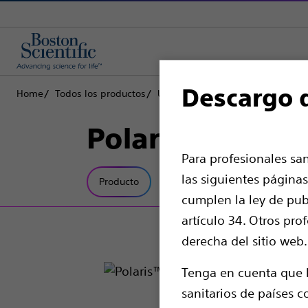
Descargo 
Home
Todos los productos
Urología
Stents y catéteres ure
Polaris™ Ultra S
Para profesionales sa
las siguientes páginas
Producto
Especificaciones técnicas
cumplen la ley de publ
artículo 34. Otros pro
derecha del sitio web.
Tenga en cuenta que l
sanitarios de países c