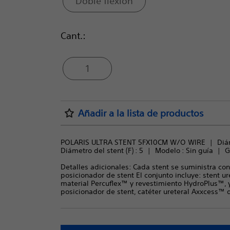
Doble flexión
Cant.:
1
Añadir a la lista de productos
POLARIS ULTRA STENT 5FX10CM W/O WIRE
Diá
Diámetro del stent (F) : 
5
Modelo : 
Sin guía
G
Detalles adicionales: Cada stent se suministra co
posicionador de stent El conjunto incluye: stent u
material Percuflex™ y revestimiento HydroPlus™, 
posicionador de stent, catéter ureteral Axxcess™ 