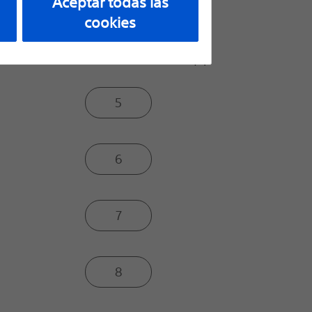
Aceptar todas las
2.7
cookies
Diámetro del stent (F):
5
6
7
8