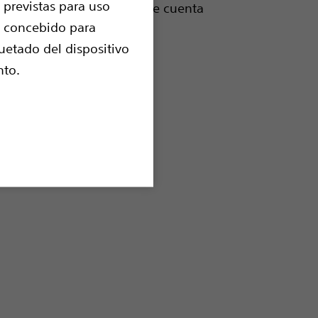
 previstas para uso
vestimiento HydroPlus™ que cuenta
n concebido para
ial de vejiga.
uetado del dispositivo
nto.