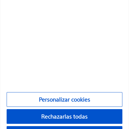
innovadoras que mejoran la salud de los pacientes de
todo el mundo.
Profesionales
Especialidades médicas
Productos
Productos
Atención al cliente y consultas
Cumplimiento y ética
Personalizar cookies
Personalizar cookies
Rechazarlas todas
©2026 Boston Scientific Corporation o sus filiales. Todos los
derechos reservados.