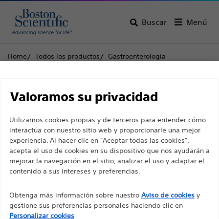
Buscar
Menú
Home
Todos los productos
Gastroenterología
Abordaje de la estenosis biliar
Citología
Cepillo de citología RX
Descargo de
Valoramos su privacidad
Cepillo de citología RX
responsabilidad
Utilizamos cookies propias y de terceros para entender cómo
interactúa con nuestro sitio web y proporcionarle una mejor
Producto
Especificaciones técnicas
experiencia. Al hacer clic en "Aceptar todas las cookies",
Para profesionales sanitarios de EUROPA, excepto
acepta el uso de cookies en su dispositivo que nos ayudarán a
para aquellos que ejerzan en Francia, ya que las
mejorar la navegación en el sitio, analizar el uso y adaptar el
contenido a sus intereses y preferencias.
siguientes páginas están destinadas a todos los
profesionales sanitarios internacionales y no
Obtenga más información sobre nuestro
Aviso de cookies
y
cumplen la ley de publicidad francesa n. º 2011-2012
gestione sus preferencias personales haciendo clic en
con fecha del 29 de diciembre de 2011, artículo 34.
Personalizar cookies