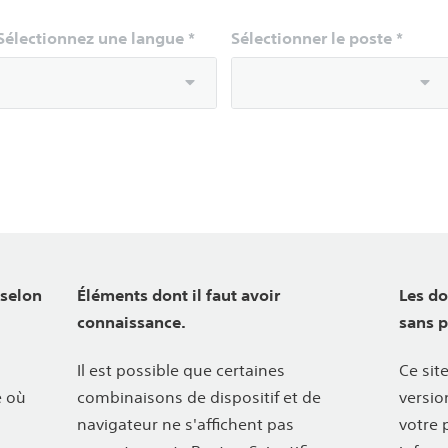
Sélectionnez une langue *
Sélectionner le poste *
 selon
Éléments dont il faut avoir
Les d
connaissance.
sans p
Il est possible que certaines
Ce sit
e où
combinaisons de dispositif et de
versio
navigateur ne s'affichent pas
votre 