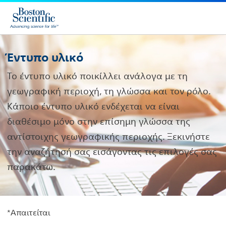
Έντυπο υλικό
Το έντυπο υλικό ποικίλλει ανάλογα με τη
γεωγραφική περιοχή, τη γλώσσα και τον ρόλο.
Κάποιο έντυπο υλικό ενδέχεται να είναι
διαθέσιμο μόνο στην επίσημη γλώσσα της
αντίστοιχης γεωγραφικής περιοχής. Ξεκινήστε
την αναζήτησή σας εισάγοντας τις επιλογές σας
παρακάτω.
*Aπαιτείται