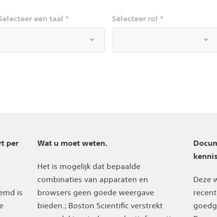
Selecteer een taal *
Selecteer rol *
t per
Wat u moet weten.
Docum
kenni
Het is mogelijk dat bepaalde
combinaties van apparaten en
Deze w
emd is
browsers geen goede weergave
recent
e
bieden.; Boston Scientific verstrekt
goedge