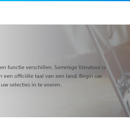
 en functie verschillen. Sommige literatuur is
n een officiële taal van een land. Begin uw
uw selecties in te voeren.