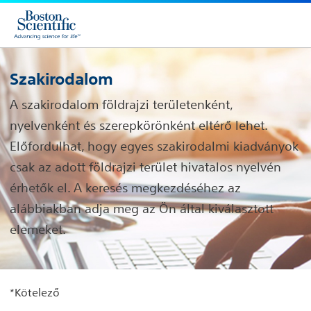
Szakirodalom
A szakirodalom földrajzi területenként,
nyelvenként és szerepkörönként eltérő lehet.
Előfordulhat, hogy egyes szakirodalmi kiadványok
csak az adott földrajzi terület hivatalos nyelvén
érhetők el. A keresés megkezdéséhez az
alábbiakban adja meg az Ön által kiválasztott
elemeket.
*Kötelező