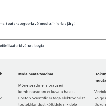
e, tootekategooria või meditsiini eriala järgi.
fibrillaatorid või uroloogia
eb
Mida peate teadma.
Dokum
muuta
Mõne seadme ja brauseri
kombinatsiooni ei kuvata hästi.;
Veebil
ndi
Boston Scientific ei taga elektroonilist
kõige 
tootekirjandust kõikidele riikidele
Dokume