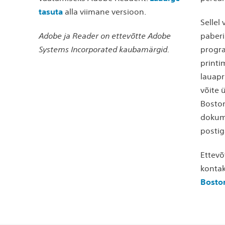
tasuta
alla viimane versioon.
Sellel
Adobe ja Reader on ettevõtte Adobe
paberi
Systems Incorporated kaubamärgid.
progr
printi
lauapr
võite 
Boston
dokume
postig
Ettevõ
kontak
Boston