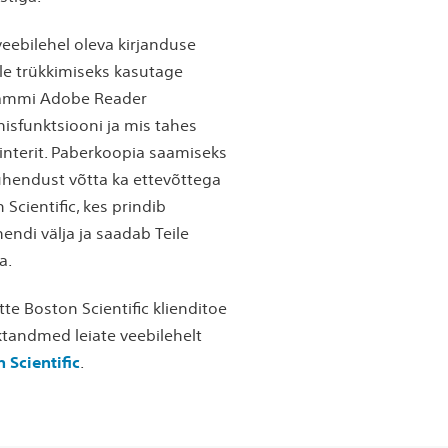
 veebilehel oleva kirjanduse
le trükkimiseks kasutage
ammi Adobe Reader
misfunktsiooni ja mis tahes
interit. Paberkoopia saamiseks
ühendust võtta ka ettevõttega
 Scientific, kes prindib
ndi välja ja saadab Teile
a.
tte Boston Scientific klienditoe
tandmed leiate veebilehelt
 Scientific
.