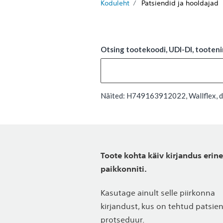
Koduleht
Patsiendid ja hooldajad
Otsing tootekoodi, UDI-DI, tootenim
Näited: H749163912022, Wallflex, de
Toote kohta käiv kirjandus erin
paikkonniti.
Kasutage ainult selle piirkonna
kirjandust, kus on tehtud patsie
protseduur.