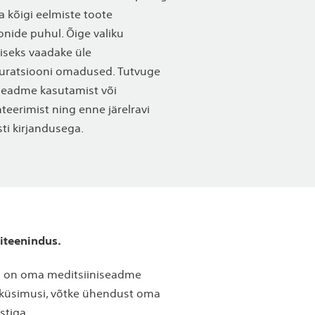
a kõigi eelmiste toote
onide puhul. Õige valiku
iseks vaadake üle
guratsiooni omadused. Tutvuge
seadme kasutamist või
teerimist ning enne järelravi
sti kirjandusega.
iteenindus.
il on oma meditsiiniseadme
 küsimusi, võtke ühendust oma
stiga.