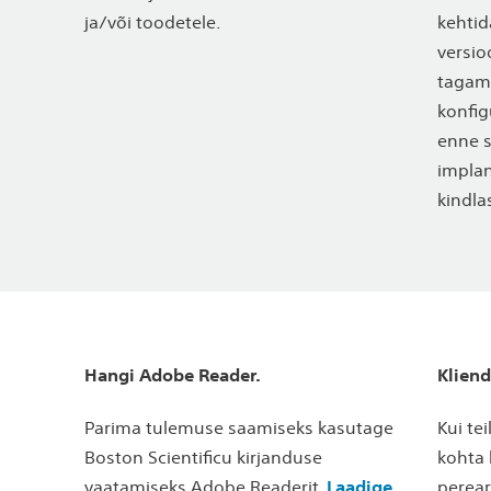
ja/või toodetele.
kehtid
versio
tagam
konfi
enne 
implan
kindla
Hangi Adobe Reader.
Kliend
Parima tulemuse saamiseks kasutage
Kui te
Boston Scientificu kirjanduse
kohta
vaatamiseks Adobe Readerit.
Laadige
perear