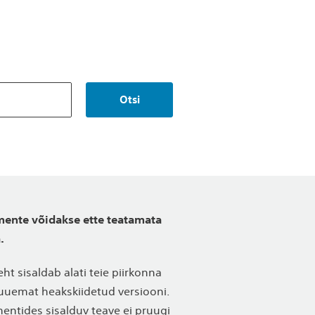
Otsi
ente võidakse ette teatamata
.
eht sisaldab alati teie piirkonna
uuemat heakskiidetud versiooni.
ntides sisalduv teave ei pruugi