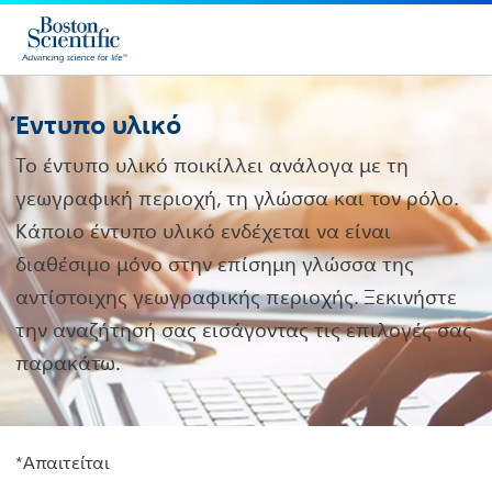
Έντυπο υλικό
Το έντυπο υλικό ποικίλλει ανάλογα με τη
γεωγραφική περιοχή, τη γλώσσα και τον ρόλο.
Κάποιο έντυπο υλικό ενδέχεται να είναι
διαθέσιμο μόνο στην επίσημη γλώσσα της
αντίστοιχης γεωγραφικής περιοχής. Ξεκινήστε
την αναζήτησή σας εισάγοντας τις επιλογές σας
παρακάτω.
*Aπαιτείται