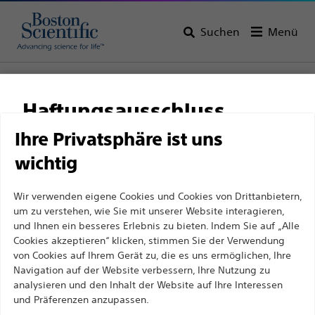
Suchen
Menü
Startseite
Alle Produkte
Urologie
PCNL
Nephrostomiekatheter
Haftungsausschluss
Ihre Privatsphäre ist uns
wichtig
Für medizinische Fachkräfte in EUROPA, mit
Ausnahme derjenigen, die in Frankreich
Wir verwenden eigene Cookies und Cookies von Drittanbietern,
praktizieren, da die folgenden Seiten für alle
um zu verstehen, wie Sie mit unserer Website interagieren,
internationalen medizinischen Fachkräfte
und Ihnen ein besseres Erlebnis zu bieten. Indem Sie auf „Alle
Cookies akzeptieren“ klicken, stimmen Sie der Verwendung
bestimmt sind, aber nicht dem französischen
von Cookies auf Ihrem Gerät zu, die es uns ermöglichen, Ihre
Werbegesetz Nr. 2011-2012 vom 29. Dezember 2011,
Boston Scientific hat es sich zum Ziel gesetzt, mit
Navigation auf der Website verbessern, Ihre Nutzung zu
Artikel 34, entsprechen. Andere medizinische
analysieren und den Inhalt der Website auf Ihre Interessen
innovativen medizinischen Lösungen zur
und Präferenzen anzupassen.
Fachkräfte sollten ihr Land in der oberen rechten
Verbesserung der Gesundheit von Patienten auf der