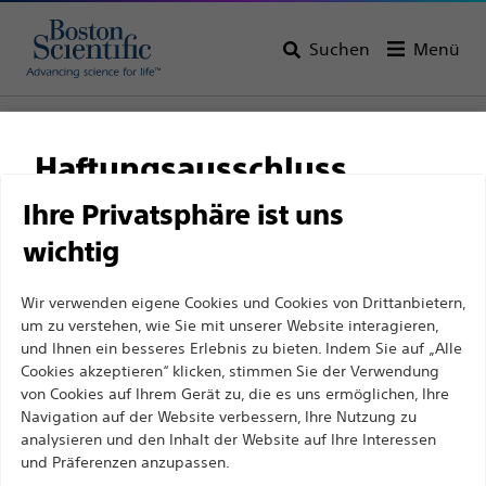
Suchen
Menü
Startseite
Alle Produkte
Urologie
Biopsie
Haftungsausschluss
Ihre Privatsphäre ist uns
wichtig
Für medizinische Fachkräfte in EUROPA, mit
Ausnahme derjenigen, die in Frankreich
Wir verwenden eigene Cookies und Cookies von Drittanbietern,
praktizieren, da die folgenden Seiten für alle
um zu verstehen, wie Sie mit unserer Website interagieren,
internationalen medizinischen Fachkräfte
und Ihnen ein besseres Erlebnis zu bieten. Indem Sie auf „Alle
Cookies akzeptieren“ klicken, stimmen Sie der Verwendung
bestimmt sind, aber nicht dem französischen
Boston Scientific hat es sich zum Ziel gesetzt, mit
von Cookies auf Ihrem Gerät zu, die es uns ermöglichen, Ihre
Werbegesetz Nr. 2011-2012 vom 29. Dezember 2011,
Navigation auf der Website verbessern, Ihre Nutzung zu
innovativen medizinischen Lösungen zur
Artikel 34, entsprechen. Andere medizinische
analysieren und den Inhalt der Website auf Ihre Interessen
Verbesserung der Gesundheit von Patienten auf der
Fachkräfte sollten ihr Land in der oberen rechten
und Präferenzen anzupassen.
ganzen Welt Leben zu verändern.