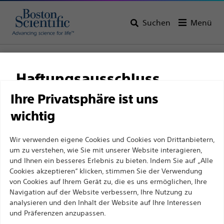
Suchen
Menü
Startseite
Alle Produkte
Strukturelle Herzerkrankungen
Transkatheter-Aortenklappenimplantation (TAVI)
Haftungsausschluss
Ihre Privatsphäre ist uns
wichtig
Für medizinische Fachkräfte in EUROPA, mit
Ausnahme derjenigen, die in Frankreich
Wir verwenden eigene Cookies und Cookies von Drittanbietern,
praktizieren, da die folgenden Seiten für alle
um zu verstehen, wie Sie mit unserer Website interagieren,
internationalen medizinischen Fachkräfte
und Ihnen ein besseres Erlebnis zu bieten. Indem Sie auf „Alle
Cookies akzeptieren“ klicken, stimmen Sie der Verwendung
bestimmt sind, aber nicht dem französischen
von Cookies auf Ihrem Gerät zu, die es uns ermöglichen, Ihre
Werbegesetz Nr. 2011-2012 vom 29. Dezember 2011,
Boston Scientific hat es sich zum Ziel gesetzt, mit
Navigation auf der Website verbessern, Ihre Nutzung zu
Artikel 34, entsprechen. Andere medizinische
analysieren und den Inhalt der Website auf Ihre Interessen
innovativen medizinischen Lösungen zur
und Präferenzen anzupassen.
Fachkräfte sollten ihr Land in der oberen rechten
Verbesserung der Gesundheit von Patienten auf der