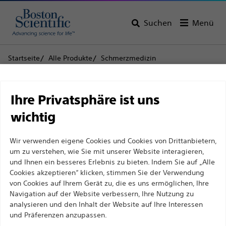
Suchen
Menü
Startseite
Alle Produkte
Schmerzmedizin
Rückenmarkstimulation
Patientenzubehör
Ladezubehör
Haftungsausschluss
Ladezubehör
Ihre Privatsphäre ist uns
wichtig
Produkt
Technische Daten
Für medizinische Fachkräfte in EUROPA, mit
Wir verwenden eigene Cookies und Cookies von Drittanbietern,
Ausnahme derjenigen, die in Frankreich
um zu verstehen, wie Sie mit unserer Website interagieren,
praktizieren, da die folgenden Seiten für alle
und Ihnen ein besseres Erlebnis zu bieten. Indem Sie auf „Alle
internationalen medizinischen Fachkräfte
Cookies akzeptieren“ klicken, stimmen Sie der Verwendung
von Cookies auf Ihrem Gerät zu, die es uns ermöglichen, Ihre
bestimmt sind, aber nicht dem französischen
Navigation auf der Website verbessern, Ihre Nutzung zu
Werbegesetz Nr. 2011-2012 vom 29. Dezember 2011,
analysieren und den Inhalt der Website auf Ihre Interessen
Artikel 34, entsprechen. Andere medizinische
und Präferenzen anzupassen.