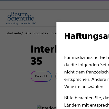
Haftungsa
Startseite
Alle Produkte
Interventionelle Onkologie
Periphe
Interlock™ Fas
Für medizinische Fach
35
da die folgenden Seit
nicht dem französisch
Produkt
Technische Daten
entsprechen. Andere m
Website auswählen.
Bitte beachten Sie, d
Ländern mit entspre