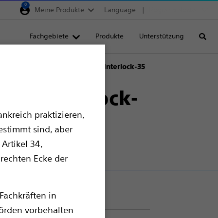
0
Meine Produkte
Language
Region selector
Deutschland
Fachgebiete
Produkte
Unterstützung
Suche
Egypt
España
Faser-IDC™ Okklusionssystem Interlock-35
France
tem Interlock-
Italia
nkreich praktizieren,
Saudi Arabia
estimmt sind, aber
South Africa
Artikel 34,
Turkey
 rechten Ecke der
United Kingdom
Europe, Middle East & A
Fachkräften in
örden vorbehalten