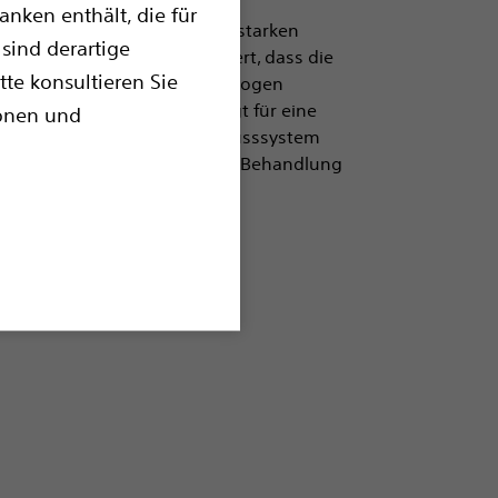
nken enthält, die für
abnehmbaren Spirale mit der starken
sind derartige
egelungsarm ist so konstruiert, dass die
tte konsultieren Sie
g vorgeschoben und zurückgezogen
 auf einer Platinspirale sorgt für eine
ionen und
n. Das Interlock™ Faserverschlusssystem
ltlich und bietet eine präzise Behandlung
ionsballons