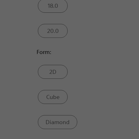
18.0
20.0
Form:
2D
Cube
Diamond