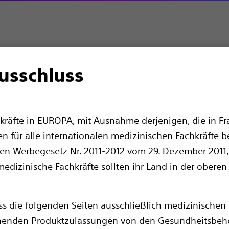
usschluss
re Embolisation
Embolisate und Okklusionsballons
Interlock™ 
er-IDC™ Okklusionssys
kräfte in EUROPA, mit Ausnahme derjenigen, die in Fra
en für alle internationalen medizinischen Fachkräfte b
en Werbegesetz Nr. 2011-2012 vom 29. Dezember 2011, 
edizinische Fachkräfte sollten ihr Land in der oberen
ass die folgenden Seiten ausschließlich medizinischen 
chenden Produktzulassungen von den Gesundheitsbeh