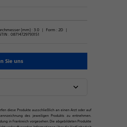
urchmesser (mm) : 
3.0
Form : 
2D
GTIN :
08714729793151
n Sie uns
ürfen diese Produkte ausschließlich an einen Arzt oder auf
tkennzeichnung des jeweiligen Produkts zu entnehmen.
ndung in Frankreich vorgesehen. Die abgebildeten Produkte
ht verkauft werden. Informationen über die Verfügbarkeit