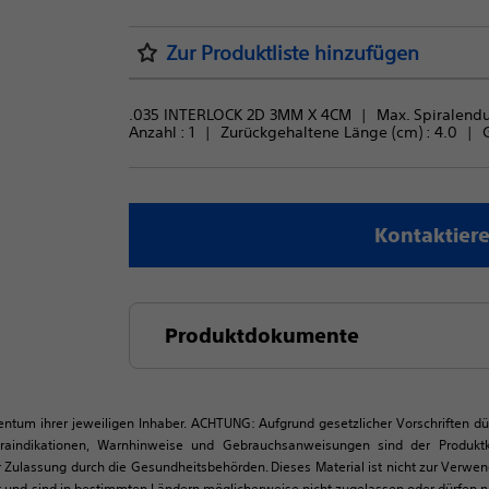
Zur Produktliste hinzufügen
.035 INTERLOCK 2D 3MM X 4CM
Max. Spiralend
Anzahl : 
1
Zurückgehaltene Länge (cm) : 
4.0
Kontaktiere
Produktdokumente
igentum ihrer jeweiligen Inhaber. ACHTUNG: Aufgrund gesetzlicher Vorschriften d
traindikationen, Warnhinweise und Gebrauchsanweisungen sind der Produk
 Zulassung durch die Gesundheitsbehörden. Dieses Material ist nicht zur Verwe
d sind in bestimmten Ländern möglicherweise nicht zugelassen oder dürfen nic