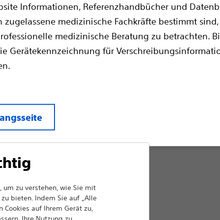
bsite Informationen, Referenzhandbücher und Datenba
Kombiniert Präzision und Steuerung einer 
zugelassene medizinische Fachkräfte bestimmt sind, 
Thrombogenität einer Faserspirale. Der Verri
professionelle medizinische Beratung zu betrachten. Bi
Spirale vor der endgültigen Positionierun
werden kann. Ein dichtes Netz von PET-Fasern
ie Gerätekennzeichnung für Verschreibungsinformat
schnellere Stase und hilft bei der Okklusio
en.
ist in einer Vielzahl von Produktgrößen erhä
und klinische Flexibilität.
Vergleich Embolisate und Okklus
angsseite
Max. Spiralendurchmesser (mm):
chtig
3.0
 um zu verstehen, wie Sie mit
zu bieten. Indem Sie auf „Alle
 Cookies auf Ihrem Gerät zu,
4.0
essern, Ihre Nutzung zu