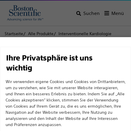
Suchen
Menü
Startseite
Alle Produkte
Interventionelle Kardiologie
Complex PCI
Führungsdrähte
PT GRAPHIX™ Führungsdraht „Intermediate”
Haftungsausschluss
Ihre Privatsphäre ist uns
PT GRAPHIX™
wichtig
Führungsdraht
Für medizinische Fachkräfte in EUROPA, mit
Wir verwenden eigene Cookies und Cookies von Drittanbietern,
Ausnahme derjenigen, die in Frankreich
„Intermediate”
um zu verstehen, wie Sie mit unserer Website interagieren,
praktizieren, da die folgenden Seiten für alle
und Ihnen ein besseres Erlebnis zu bieten. Indem Sie auf „Alle
internationalen medizinischen Fachkräfte
Cookies akzeptieren“ klicken, stimmen Sie der Verwendung
Produkt
Technische Daten
von Cookies auf Ihrem Gerät zu, die es uns ermöglichen, Ihre
bestimmt sind, aber nicht dem französischen
Navigation auf der Website verbessern, Ihre Nutzung zu
Werbegesetz Nr. 2011-2012 vom 29. Dezember 2011,
analysieren und den Inhalt der Website auf Ihre Interessen
Artikel 34, entsprechen. Andere medizinische
und Präferenzen anzupassen.