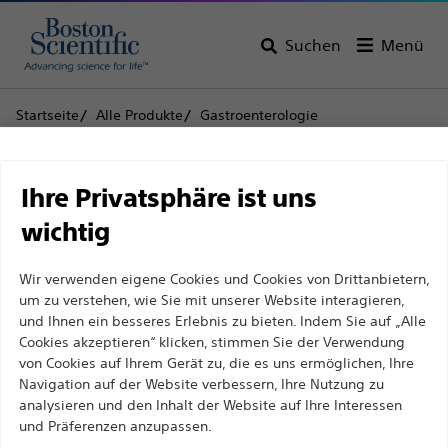
Suchen
Menü
Startseite
Alle Produkte
Gastroenterologie
Infektionsprävention
Ventile
OrcaPod™ Ventile
Haftungsausschluss
OrcaPod™ Ventile
Ihre Privatsphäre ist uns
wichtig
Produkt
Technische Daten
Für medizinische Fachkräfte in EUROPA, mit
Wir verwenden eigene Cookies und Cookies von Drittanbietern,
Ausnahme derjenigen, die in Frankreich
um zu verstehen, wie Sie mit unserer Website interagieren,
praktizieren, da die folgenden Seiten für alle
und Ihnen ein besseres Erlebnis zu bieten. Indem Sie auf „Alle
internationalen medizinischen Fachkräfte
Cookies akzeptieren“ klicken, stimmen Sie der Verwendung
von Cookies auf Ihrem Gerät zu, die es uns ermöglichen, Ihre
bestimmt sind, aber nicht dem französischen
Navigation auf der Website verbessern, Ihre Nutzung zu
Werbegesetz Nr. 2011-2012 vom 29. Dezember 2011,
analysieren und den Inhalt der Website auf Ihre Interessen
Artikel 34, entsprechen. Andere medizinische
und Präferenzen anzupassen.