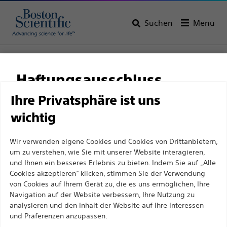
Suchen
Menü
Startseite
Alle Produkte
Elektrophysiologie
Herzschrittmacherelektroden
Haftungsausschluss
Ihre Privatsphäre ist uns
wichtig
Für medizinische Fachkräfte in EUROPA, mit
Ausnahme derjenigen, die in Frankreich
Wir verwenden eigene Cookies und Cookies von Drittanbietern,
praktizieren, da die folgenden Seiten für alle
um zu verstehen, wie Sie mit unserer Website interagieren,
internationalen medizinischen Fachkräfte
und Ihnen ein besseres Erlebnis zu bieten. Indem Sie auf „Alle
Cookies akzeptieren“ klicken, stimmen Sie der Verwendung
bestimmt sind, aber nicht dem französischen
von Cookies auf Ihrem Gerät zu, die es uns ermöglichen, Ihre
Werbegesetz Nr. 2011-2012 vom 29. Dezember 2011,
Boston Scientific hat es sich zum Ziel gesetzt, mit
Navigation auf der Website verbessern, Ihre Nutzung zu
Artikel 34, entsprechen. Andere medizinische
analysieren und den Inhalt der Website auf Ihre Interessen
innovativen medizinischen Lösungen zur
und Präferenzen anzupassen.
Fachkräfte sollten ihr Land in der oberen rechten
Verbesserung der Gesundheit von Patienten auf der