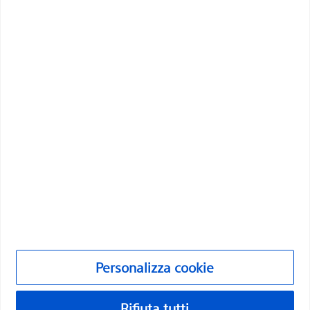
persone tramite soluzioni medicali innovative capaci di
migliorare la salute dei pazienti in tutto il mondo.
Professionisti
Specializzazioni mediche
Prodotti
Prodotti
Assistenza clienti e servizio informazioni
Compliance ed etica
Personalizza cookie
Personalizza cookie
©2026 Boston Scientific Corporation o le sue affiliate. Tutti i diritti
riservati.
Rifiuta tutti