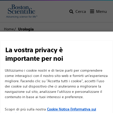
Cerca
Menu
Home
Urologia
Limitazione di
Urologia
La vostra privacy è
responsabilità
importante per noi
Visualizza tutti i prodotti
Utilizziamo i cookie nostri e di terze parti per comprendere
Per professionisti sanitari in EUROPA a eccezione
come interagisci con il nostro sito web e fornirti un'esperienza
migliore. Facendo clic su "Accetta tutti i cookie", accetti l'uso
di coloro che praticano in Francia, in quanto le
dei cookie sul dispositivo che ci aiuteranno a migliorare la
seguenti pagine sono destinate a tutti i
navigazione sul sito, analizzare l'utilizzo e personalizzare il
professionisti sanitari a livello internazionale e non
contenuto in base ai tuoi interessi e preferenze.
sono conformi alla legge francese sulla pubblicità
n. 2011-2012 del 29 dicembre 2011, articolo 34. Gli
Scopri di più sulla nostra
Cookie Notice (Informativa sui
Stent e cateteri
Filiguida e guaine
Terapie e laser per