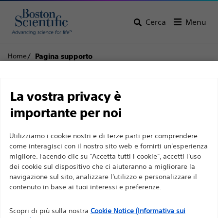
Cerca
Menu
Home
Pagina supporto
Limitazione di
Assistenza clienti
La vostra privacy è
responsabilità
importante per noi
Utilizziamo i cookie nostri e di terze parti per comprendere
Torna alla pagina del prodotto
Rimuovi
Per professionisti sanitari in EUROPA a eccezione
come interagisci con il nostro sito web e fornirti un'esperienza
prodotto
migliore. Facendo clic su "Accetta tutti i cookie", accetti l'uso
di coloro che praticano in Francia, in quanto le
dei cookie sul dispositivo che ci aiuteranno a migliorare la
seguenti pagine sono destinate a tutti i
navigazione sul sito, analizzare l'utilizzo e personalizzare il
professionisti sanitari a livello internazionale e non
contenuto in base ai tuoi interessi e preferenze.
sono conformi alla legge francese sulla pubblicità
Encore™ 26
n. 2011-2012 del 29 dicembre 2011, articolo 34. Gli
Scopri di più sulla nostra
Cookie Notice (Informativa sui