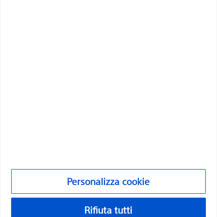
migliorare la salute dei pazienti in tutto il mondo.
Professionisti
Specializzazioni mediche
Prodotti
Prodotti
Assistenza clienti e servizio informazioni
Compliance ed etica
Personalizza cookie
Personalizza cookie
©2026 Boston Scientific Corporation o le sue affiliate. Tutti i diritti
riservati.
Rifiuta tutti