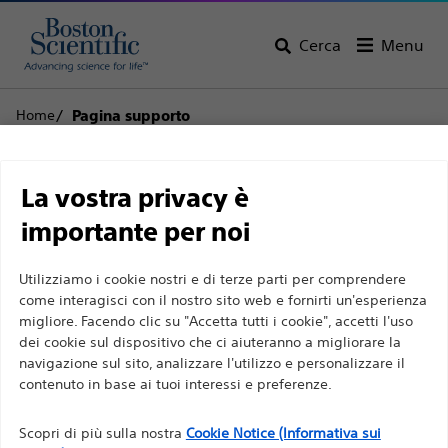
Cerca
Menu
Home
Pagina supporto
Limitazione di
Assistenza clienti
La vostra privacy è
responsabilità
importante per noi
Utilizziamo i cookie nostri e di terze parti per comprendere
Torna alla pagina del prodotto
Rimuovi
Per professionisti sanitari in EUROPA a eccezione
come interagisci con il nostro sito web e fornirti un'esperienza
prodotto
migliore. Facendo clic su "Accetta tutti i cookie", accetti l'uso
di coloro che praticano in Francia, in quanto le
dei cookie sul dispositivo che ci aiuteranno a migliorare la
seguenti pagine sono destinate a tutti i
navigazione sul sito, analizzare l'utilizzo e personalizzare il
professionisti sanitari a livello internazionale e non
contenuto in base ai tuoi interessi e preferenze.
sono conformi alla legge francese sulla pubblicità
Generatore RF G4™ Generatore per
n. 2011-2012 del 29 dicembre 2011, articolo 34. Gli
Scopri di più sulla nostra
Cookie Notice (Informativa sui
ablazione a radiofrequenza per la