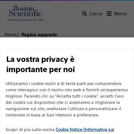
Cerca
Menu
Home
Pagina supporto
Limitazione di
Assistenza clienti
La vostra privacy è
responsabilità
importante per noi
Utilizziamo i cookie nostri e di terze parti per comprendere
Torna alla pagina del prodotto
Rimuovi
Per professionisti sanitari in EUROPA a eccezione
come interagisci con il nostro sito web e fornirti un'esperienza
prodotto
migliore. Facendo clic su "Accetta tutti i cookie", accetti l'uso
di coloro che praticano in Francia, in quanto le
dei cookie sul dispositivo che ci aiuteranno a migliorare la
seguenti pagine sono destinate a tutti i
navigazione sul sito, analizzare l'utilizzo e personalizzare il
professionisti sanitari a livello internazionale e non
contenuto in base ai tuoi interessi e preferenze.
sono conformi alla legge francese sulla pubblicità
Sensor™ Filoguida in Nitinol-PTFE con
n. 2011-2012 del 29 dicembre 2011, articolo 34. Gli
Scopri di più sulla nostra
Cookie Notice (Informativa sui
punta idrofila