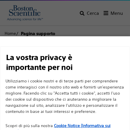
Cerca
Menu
Home
Pagina supporto
Limitazione di
Assistenza clienti
La vostra privacy è
responsabilità
importante per noi
Utilizziamo i cookie nostri e di terze parti per comprendere
Torna alla pagina del prodotto
Rimuovi
Per professionisti sanitari in EUROPA a eccezione
come interagisci con il nostro sito web e fornirti un'esperienza
prodotto
migliore. Facendo clic su "Accetta tutti i cookie", accetti l'uso
di coloro che praticano in Francia, in quanto le
dei cookie sul dispositivo che ci aiuteranno a migliorare la
seguenti pagine sono destinate a tutti i
navigazione sul sito, analizzare l'utilizzo e personalizzare il
professionisti sanitari a livello internazionale e non
contenuto in base ai tuoi interessi e preferenze.
sono conformi alla legge francese sulla pubblicità
Segura Hemisphere™ Cestello per il
n. 2011-2012 del 29 dicembre 2011, articolo 34. Gli
Scopri di più sulla nostra
Cookie Notice (Informativa sui
recupero di calcoli