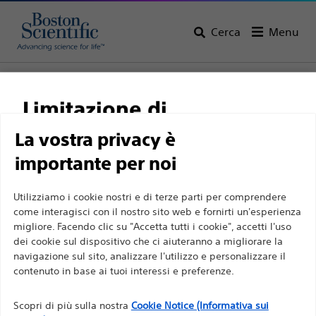
Cerca
Menu
Home
Tutti i prodotti
Urologia
Terapie e laser per l'IPB
Fibre laser
Limitazione di
responsabilità
La vostra privacy è
importante per noi
Per professionisti sanitari in EUROPA a eccezione
Utilizziamo i cookie nostri e di terze parti per comprendere
come interagisci con il nostro sito web e fornirti un'esperienza
di coloro che praticano in Francia, in quanto le
migliore. Facendo clic su "Accetta tutti i cookie", accetti l'uso
seguenti pagine sono destinate a tutti i
dei cookie sul dispositivo che ci aiuteranno a migliorare la
professionisti sanitari a livello internazionale e non
navigazione sul sito, analizzare l'utilizzo e personalizzare il
Boston Scientific si impegna a trasformare la vita delle
sono conformi alla legge francese sulla pubblicità
contenuto in base ai tuoi interessi e preferenze.
persone tramite soluzioni medicali innovative capaci di
n. 2011-2012 del 29 dicembre 2011, articolo 34. Gli
migliorare la salute dei pazienti in tutto il mondo.
Scopri di più sulla nostra
Cookie Notice (Informativa sui
altri professionisti sanitari sono tenuti a