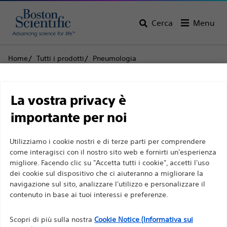
Cerca
Menu
Home
Tutti i prodotti
Pneumologia
Ecografia endobronchiale
Acquire™ Pulmonary Aghi per biopsia con ago sottile in
Limitazione di
ecografia endobronchiale
La vostra privacy è
responsabilità
importante per noi
Acquire™ Pulmonary
Aghi per biopsia con ago
Utilizziamo i cookie nostri e di terze parti per comprendere
Per professionisti sanitari in EUROPA a eccezione
come interagisci con il nostro sito web e fornirti un'esperienza
sottile in ecografia
migliore. Facendo clic su "Accetta tutti i cookie", accetti l'uso
di coloro che praticano in Francia, in quanto le
dei cookie sul dispositivo che ci aiuteranno a migliorare la
endobronchiale
seguenti pagine sono destinate a tutti i
navigazione sul sito, analizzare l'utilizzo e personalizzare il
professionisti sanitari a livello internazionale e non
contenuto in base ai tuoi interessi e preferenze.
sono conformi alla legge francese sulla pubblicità
Prodotto
Specifiche tecniche
n. 2011-2012 del 29 dicembre 2011, articolo 34. Gli
Scopri di più sulla nostra
Cookie Notice (Informativa sui