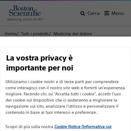
Cerca
Menu
Home
Tutti i prodotti
Medicina del dolore
Stimolazione del midollo spinale
Accessori per i pazienti
Coperture per telecomando FreeLink™ Accessori per
Limitazione di
telecomando
La vostra privacy è
responsabilità
importante per noi
Coperture per
telecomando FreeLink™
Utilizziamo i cookie nostri e di terze parti per comprendere
Per professionisti sanitari in EUROPA a eccezione
come interagisci con il nostro sito web e fornirti un'esperienza
Accessori per
migliore. Facendo clic su "Accetta tutti i cookie", accetti l'uso
di coloro che praticano in Francia, in quanto le
dei cookie sul dispositivo che ci aiuteranno a migliorare la
telecomando
seguenti pagine sono destinate a tutti i
navigazione sul sito, analizzare l'utilizzo e personalizzare il
professionisti sanitari a livello internazionale e non
contenuto in base ai tuoi interessi e preferenze.
sono conformi alla legge francese sulla pubblicità
Prodotto
Specifiche tecniche
n. 2011-2012 del 29 dicembre 2011, articolo 34. Gli
Scopri di più sulla nostra
Cookie Notice (Informativa sui