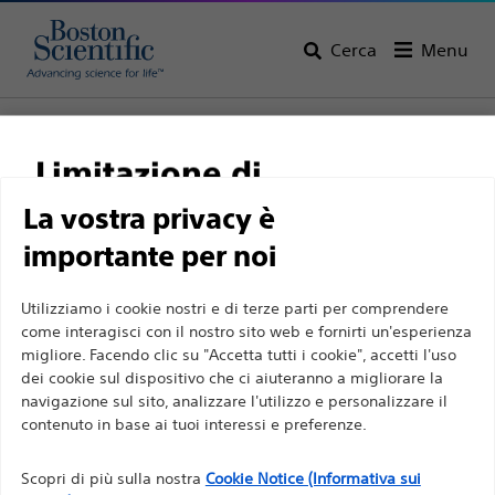
Cerca
Menu
Home
Tutti i prodotti
Medicina del dolore
Ablazione a radiofrequenza
Limitazione di
Elettrodi e aghi monouso per iniezione
responsabilità
La vostra privacy è
importante per noi
Per professionisti sanitari in EUROPA a eccezione
Utilizziamo i cookie nostri e di terze parti per comprendere
come interagisci con il nostro sito web e fornirti un'esperienza
di coloro che praticano in Francia, in quanto le
migliore. Facendo clic su "Accetta tutti i cookie", accetti l'uso
seguenti pagine sono destinate a tutti i
dei cookie sul dispositivo che ci aiuteranno a migliorare la
professionisti sanitari a livello internazionale e non
navigazione sul sito, analizzare l'utilizzo e personalizzare il
contenuto in base ai tuoi interessi e preferenze.
sono conformi alla legge francese sulla pubblicità
Boston Scientific si impegna a trasformare la vita delle
n. 2011-2012 del 29 dicembre 2011, articolo 34. Gli
persone tramite soluzioni medicali innovative capaci di
Scopri di più sulla nostra
Cookie Notice (Informativa sui
altri professionisti sanitari sono tenuti a