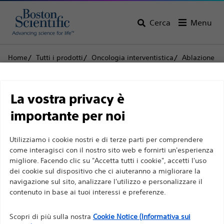
Cerca
Menu
Home
Tutti i prodotti
Oncologia interventistica
Ablazione
Elettrodi e accessori ad ago
LeVeen™ CoAccess™
Limitazione di
LeVeen™ CoAccess™
La vostra privacy è
responsabilità
importante per noi
Prodotto
Specifiche tecniche
Utilizziamo i cookie nostri e di terze parti per comprendere
Per professionisti sanitari in EUROPA a eccezione
come interagisci con il nostro sito web e fornirti un'esperienza
migliore. Facendo clic su "Accetta tutti i cookie", accetti l'uso
di coloro che praticano in Francia, in quanto le
dei cookie sul dispositivo che ci aiuteranno a migliorare la
seguenti pagine sono destinate a tutti i
navigazione sul sito, analizzare l'utilizzo e personalizzare il
professionisti sanitari a livello internazionale e non
contenuto in base ai tuoi interessi e preferenze.
sono conformi alla legge francese sulla pubblicità
n. 2011-2012 del 29 dicembre 2011, articolo 34. Gli
Scopri di più sulla nostra
Cookie Notice (Informativa sui