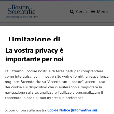
Cerca
Menu
Home
Tutti i prodotti
Cardiologia interventistica
Procedura PCI complessa
Filiguida
Filiguida rigidi
Limitazione di
responsabilità
La vostra privacy è
importante per noi
Per professionisti sanitari in EUROPA a eccezione
Utilizziamo i cookie nostri e di terze parti per comprendere
come interagisci con il nostro sito web e fornirti un'esperienza
di coloro che praticano in Francia, in quanto le
migliore. Facendo clic su "Accetta tutti i cookie", accetti l'uso
seguenti pagine sono destinate a tutti i
dei cookie sul dispositivo che ci aiuteranno a migliorare la
professionisti sanitari a livello internazionale e non
navigazione sul sito, analizzare l'utilizzo e personalizzare il
Boston Scientific si impegna a trasformare la vita delle
sono conformi alla legge francese sulla pubblicità
contenuto in base ai tuoi interessi e preferenze.
persone tramite soluzioni medicali innovative capaci di
n. 2011-2012 del 29 dicembre 2011, articolo 34. Gli
migliorare la salute dei pazienti in tutto il mondo.
Scopri di più sulla nostra
Cookie Notice (Informativa sui
altri professionisti sanitari sono tenuti a