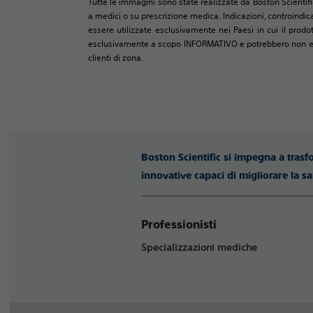
Tutte le immagini sono state realizzate da Boston Scientifi
a medici o su prescrizione medica. Indicazioni, controindica
essere utilizzate esclusivamente nei Paesi in cui il prodo
esclusivamente a scopo INFORMATIVO e potrebbero non essere
clienti di zona.
Boston Scientific si impegna a trasf
innovative capaci di migliorare la sa
Professionisti
Specializzazioni mediche