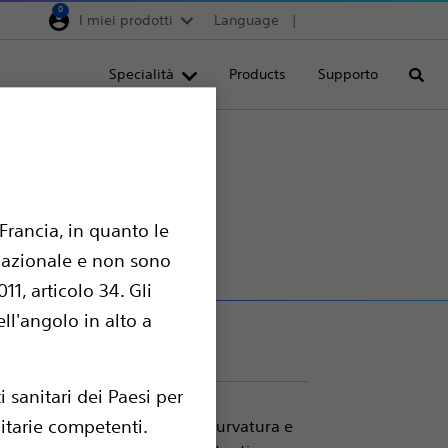
0
I miei prodotti
Language
Region selector
Deutschland
Specialità
Products
Supporto
Cerca
Egypt
España
France
Italia
Francia, in quanto le
Saudi Arabia
ernazionale e non sono
South Africa
1, articolo 34. Gli
Turkey
ell'angolo in alto a
United Kingdom
Europe, Middle East & A
 sanitari dei Paesi per
nitarie competenti.
pacità di facilitazione della curvatura e