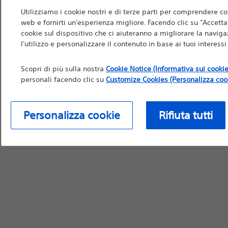
Nella misura in cui qu
Utilizziamo i cookie nostri e di terze parti per comprendere co
all'uso da parte di pro
web e fornirti un'esperienza migliore. Facendo clic su "Accetta t
cookie sul dispositivo che ci aiuteranno a migliorare la navigaz
raccomandazioni medich
l'utilizzo e personalizzare il contenuto in base ai tuoi interess
per informazioni di pr
Scopri di più sulla nostra
Cookie Notice (Informativa sui cookie
personali facendo clic su
Customize Cookies (Personalizza coo
Continua
Ri
Personalizza cookie
Rifiuta tutti