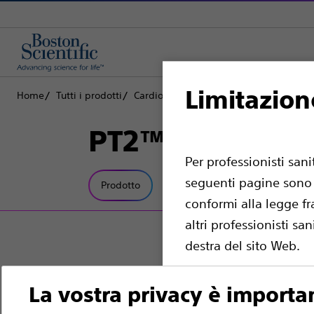
Limitazion
Home
Tutti i prodotti
Cardiologia interventistica
Procedura
PT2™ Filoguida
Per professionisti san
seguenti pagine sono d
Prodotto
Specifiche tecniche
conformi alla legge fr
altri professionisti sa
destra del sito Web.
Si noti che le seguent
La vostra privacy è importa
i quali esistono le nec