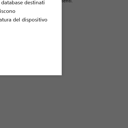
se e in lesioni altamente resistenti.
e database destinati
uiscono
tura del dispositivo