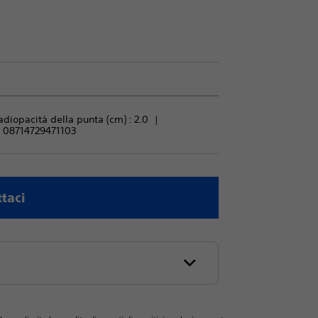
adiopacità della punta (cm) : 
2.0
:
08714729471103
taci