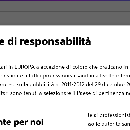
e di responsabilità
 PCI complessa
Filiguida
PT2™ Filoguida
itari in EUROPA a eccezione di coloro che praticano in 
estinate a tutti i professionisti sanitari a livello int
ancese sulla pubblicità n. 2011-2012 del 29 dicembre 201
nitari sono tenuti a selezionare il Paese di pertinenza n
i pagine sono riservate esclusivamente ai professionisti
nte per noi
essarie registrazioni dei prodotti presso le autorità sa
Offre una maggiore resilienza insieme alla ca