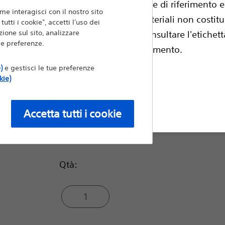
del rilascio di dispositivi in anatomie tortuo
esto sito contiene informazioni, guide di riferimento 
me interagisci con il nostro sito
fessionisti medici autorizzati, tali materiali non costit
utti i cookie", accetti l'uso dei
Confrontare Filiguida
ione sul sito, analizzare
e professionali. Prima dell'uso consultare l'etichetta
i e preferenze.
escrizione e istruzioni per il funzionamento.
Supporto della guida:
)
e gestisci le tue preferenze
kie)
Leggero
fiuta
Accetta tutti i cookie
Moderato
Qtà:
1