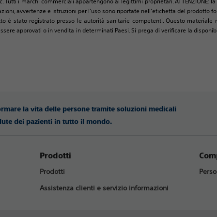
c. Tutti i marchi commerciali appartengono ai legittimi proprietari. ATTENZIONE: la 
zioni, avvertenze e istruzioni per l’uso sono riportate nell'etichetta del prodotto
tto è stato registrato presso le autorità sanitarie competenti. Questo materiale n
 approvati o in vendita in determinati Paesi. Si prega di verificare la disponibil
ormare la vita delle persone tramite soluzioni medicali
lute dei pazienti in tutto il mondo.
Prodotti
Comp
Prodotti
Perso
Assistenza clienti e servizio informazioni