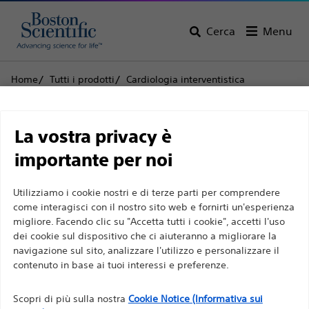
Cerca
Menu
Home
Tutti i prodotti
Cardiologia interventistica
Procedura PCI complessa
Cateteri a palloncino
NC QUANTUM APEX™ Catetere dilatatore per PTCA
Limitazione di
La vostra privacy è
NC QUANTUM APEX™
responsabilità
importante per noi
Catetere dilatatore per
Utilizziamo i cookie nostri e di terze parti per comprendere
PTCA
Per professionisti sanitari in EUROPA a eccezione
come interagisci con il nostro sito web e fornirti un'esperienza
migliore. Facendo clic su "Accetta tutti i cookie", accetti l'uso
di coloro che praticano in Francia, in quanto le
dei cookie sul dispositivo che ci aiuteranno a migliorare la
seguenti pagine sono destinate a tutti i
Prodotto
Specifiche tecniche
navigazione sul sito, analizzare l'utilizzo e personalizzare il
professionisti sanitari a livello internazionale e non
contenuto in base ai tuoi interessi e preferenze.
sono conformi alla legge francese sulla pubblicità
n. 2011-2012 del 29 dicembre 2011, articolo 34. Gli
Scopri di più sulla nostra
Cookie Notice (Informativa sui