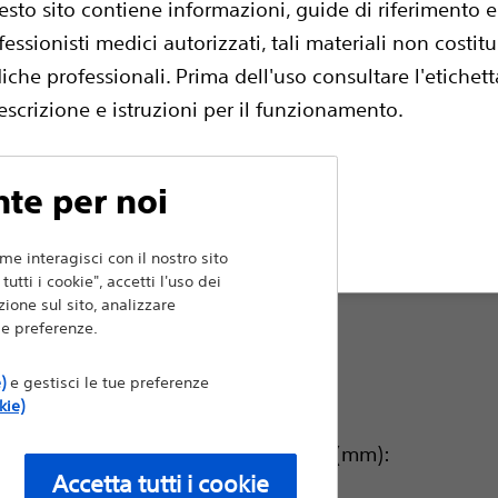
per il comfort di infermieri e tecnici.
esto sito contiene informazioni, guide di riferimento 
fessionisti medici autorizzati, tali materiali non costit
Confrontare Anse
e professionali. Prima dell'uso consultare l'etichetta
escrizione e istruzioni per il funzionamento.
Dimensione ansa:
nte per noi
Media
fiuta
me interagisci con il nostro sito
utti i cookie", accetti l'uso dei
Piccola
ione sul sito, analizzare
i e preferenze.
Grande
)
e gestisci le tue preferenze
kie)
Larghezza del cappio (mm):
Accetta tutti i cookie