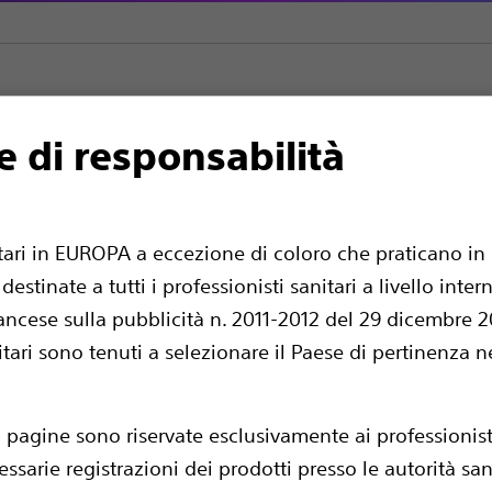
e di responsabilità
uto
Anse
SENSATION™ Anse a passo corto monouso
se a passo corto mo
itari in EUROPA a eccezione di coloro che praticano in 
estinate a tutti i professionisti sanitari a livello int
ancese sulla pubblicità n. 2011-2012 del 29 dicembre 201
nitari sono tenuti a selezionare il Paese di pertinenza n
i pagine sono riservate esclusivamente ai professionisti
essarie registrazioni dei prodotti presso le autorità sa
L'ansa a passo corto Sensation è dotata di