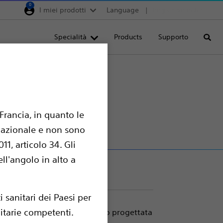
0
I miei prodotti
Language
Region selector
Deutschland
Specialità
Products
Supporto
Cerca
Egypt
España
France
nouso
Italia
Francia, in quanto le
Saudi Arabia
ernazionale e non sono
South Africa
1, articolo 34. Gli
Turkey
ell'angolo in alto a
United Kingdom
Europe, Middle East & A
 sanitari dei Paesi per
nitarie competenti.
 un'impugnatura a passo corto progettata