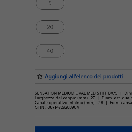
5
20
40
Aggiungi all'elenco dei prodotti
SENSATION MEDIUM OVAL MED STIFF BX/5
Dim
Larghezza del cappio (mm) : 
27
Diam. est. guai
Canale operativo minimo (mm) : 
2.8
Forma ansa 
GTIN :
08714729283904