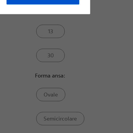
27
13
30
Forma ansa:
Ovale
Semicircolare