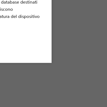
e database destinati
uiscono
tura del dispositivo