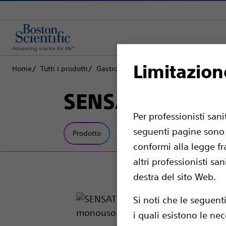
Limitazion
Home
Tutti i prodotti
Gastroenterologia
Resezione di tess
SENSATION™ An
Per professionisti san
seguenti pagine sono d
Prodotto
Specifiche tecniche
conformi alla legge fr
altri professionisti sa
destra del sito Web.
Si noti che le seguent
i quali esistono le nec