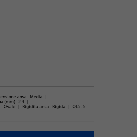
ensione ansa : 
Media
na (mm) : 
2.4
: 
Ovale
Rigidità ansa : 
Rigida
Qtà : 
5