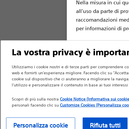
Nella misura in cui qu
all'uso da parte di pro
raccomandazioni medich
per informazioni di pr
La vostra privacy è importa
Continua
Ri
Utilizziamo i cookie nostri e di terze parti per comprendere co
web e fornirti un'esperienza migliore. Facendo clic su "Accetta t
cookie sul dispositivo che ci aiuteranno a migliorare la navigaz
l'utilizzo e personalizzare il contenuto in base ai tuoi interess
Scopri di più sulla nostra
Cookie Notice (Informativa sui cookie
personali facendo clic su
Customize Cookies (Personalizza coo
Personalizza cookie
Rifiuta tutti