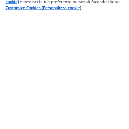
cookie)
e gestisci le tue preferenze personali facendo clic su
altri professionisti sanitari sono tenuti a
Customize Cookies (Personalizza cookie)
selezionare il Paese di pertinenza nell'angolo in
alto a destra del sito Web.
Si noti che le seguenti pagine sono riservate
Progettati con meticolosità per gestire e ridurre i
esclusivamente ai professionisti sanitari dei Paesi
rischi associati alla contaminazione incrociata
per i quali esistono le necessarie registrazioni dei
prodotti presso le autorità sanitarie competenti.
Confrontare Irrigazione e insufflazione
Nella misura in cui questo sito contiene
informazioni, guide di riferimento e database
Qtà:
destinati all'uso da parte di professionisti medici
autorizzati, tali materiali non costituiscono
100
raccomandazioni mediche professionali. Prima
dell'uso consultare l'etichettatura del dispositivo
per informazioni di prescrizione e istruzioni per il
funzionamento.
Codice prodotto: