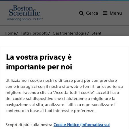
Cerca
Menu
Home
Tutti i prodotti
Gastroenterologia
Stent
Stent biliari in plastica
Spingitore NaviFlex™
Limitazione di
Spingitore NaviFlex™
La vostra privacy è
responsabilità
importante per noi
Prodotto
Specifiche tecniche
Utilizziamo i cookie nostri e di terze parti per comprendere
Per professionisti sanitari in EUROPA a eccezione
come interagisci con il nostro sito web e fornirti un'esperienza
migliore. Facendo clic su "Accetta tutti i cookie", accetti l'uso
di coloro che praticano in Francia, in quanto le
dei cookie sul dispositivo che ci aiuteranno a migliorare la
seguenti pagine sono destinate a tutti i
navigazione sul sito, analizzare l'utilizzo e personalizzare il
professionisti sanitari a livello internazionale e non
contenuto in base ai tuoi interessi e preferenze.
sono conformi alla legge francese sulla pubblicità
n. 2011-2012 del 29 dicembre 2011, articolo 34. Gli
Scopri di più sulla nostra
Cookie Notice (Informativa sui