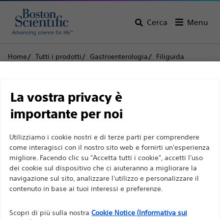
Cerca
Menu
Home
Tutti i prodotti
Gastroenterologia
Filiguida
Amplatz Super Stiff™ Filoguida
Limitazione di
Amplatz Super Stiff™
La vostra privacy è
responsabilità
Filoguida
importante per noi
Utilizziamo i cookie nostri e di terze parti per comprendere
Prodotto
Specifiche tecniche
Per professionisti sanitari in EUROPA a eccezione
come interagisci con il nostro sito web e fornirti un'esperienza
migliore. Facendo clic su "Accetta tutti i cookie", accetti l'uso
di coloro che praticano in Francia, in quanto le
dei cookie sul dispositivo che ci aiuteranno a migliorare la
seguenti pagine sono destinate a tutti i
navigazione sul sito, analizzare l'utilizzo e personalizzare il
professionisti sanitari a livello internazionale e non
contenuto in base ai tuoi interessi e preferenze.
sono conformi alla legge francese sulla pubblicità
n. 2011-2012 del 29 dicembre 2011, articolo 34. Gli
Scopri di più sulla nostra
Cookie Notice (Informativa sui