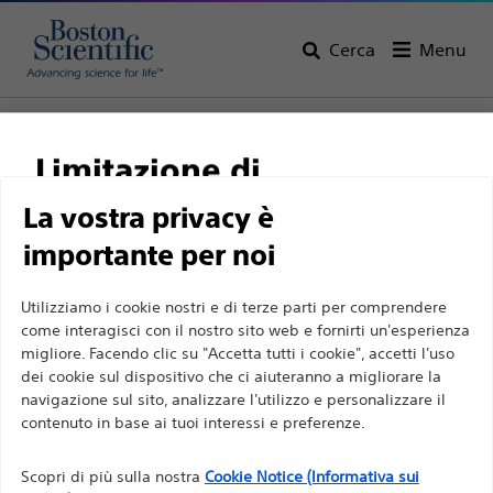
Cerca
Menu
Home
Tutti i prodotti
Gastroenterologia
Gestione delle stenosi biliari
Stent pancreatici in plastica
Limitazione di
responsabilità
La vostra privacy è
importante per noi
Per professionisti sanitari in EUROPA a eccezione
Utilizziamo i cookie nostri e di terze parti per comprendere
come interagisci con il nostro sito web e fornirti un'esperienza
di coloro che praticano in Francia, in quanto le
migliore. Facendo clic su "Accetta tutti i cookie", accetti l'uso
seguenti pagine sono destinate a tutti i
dei cookie sul dispositivo che ci aiuteranno a migliorare la
professionisti sanitari a livello internazionale e non
navigazione sul sito, analizzare l'utilizzo e personalizzare il
Boston Scientific si impegna a trasformare la vita delle
sono conformi alla legge francese sulla pubblicità
contenuto in base ai tuoi interessi e preferenze.
persone tramite soluzioni medicali innovative capaci di
n. 2011-2012 del 29 dicembre 2011, articolo 34. Gli
migliorare la salute dei pazienti in tutto il mondo.
Scopri di più sulla nostra
Cookie Notice (Informativa sui
altri professionisti sanitari sono tenuti a