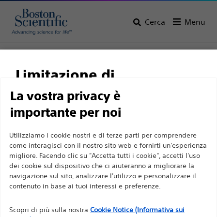
Cerca
Menu
Home
Tutti i prodotti
Gastroenterologia
Gestione delle stenosi biliari
Citologia
Limitazione di
responsabilità
La vostra privacy è
importante per noi
Per professionisti sanitari in EUROPA a eccezione
Utilizziamo i cookie nostri e di terze parti per comprendere
come interagisci con il nostro sito web e fornirti un'esperienza
di coloro che praticano in Francia, in quanto le
migliore. Facendo clic su "Accetta tutti i cookie", accetti l'uso
seguenti pagine sono destinate a tutti i
dei cookie sul dispositivo che ci aiuteranno a migliorare la
professionisti sanitari a livello internazionale e non
navigazione sul sito, analizzare l'utilizzo e personalizzare il
Boston Scientific si impegna a trasformare la vita delle
sono conformi alla legge francese sulla pubblicità
contenuto in base ai tuoi interessi e preferenze.
persone tramite soluzioni medicali innovative capaci di
n. 2011-2012 del 29 dicembre 2011, articolo 34. Gli
migliorare la salute dei pazienti in tutto il mondo.
Scopri di più sulla nostra
Cookie Notice (Informativa sui
altri professionisti sanitari sono tenuti a